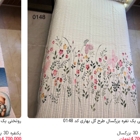
 یک نفره بزرگسال طرح گل بهاری کد 0148
روتختی یک نف
ال
یکنفره 3D پسرانه
4,70
تومان
4,700,000
ت