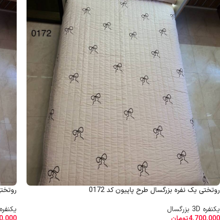
روتختی یک نفره بزرگسال طرح پاپیون کد 0172
روتختی
یکنفره 3D بزرگسال
یکنفره 3D بزرگس
4,700,000
تومان
0,000