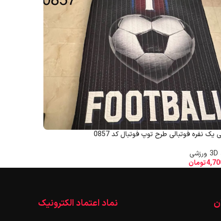
 یک نفره فوتبالی طرح توپ فوتبال کد 0857
شی
4,70
تومان
ن
نماد اعتماد الکترونیک