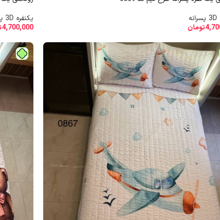
نه
یکنفره 3D پسرانه
4,70
تومان
4,700,000
ت