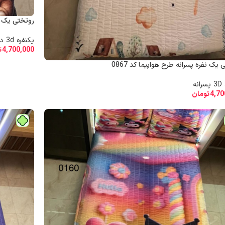
روتختی یک نفر
یکنفره 3d دخترانه
4,700,000
ت
یک نفره پسرانه طرح هواپیما کد 0867
نه
4,70
تومان