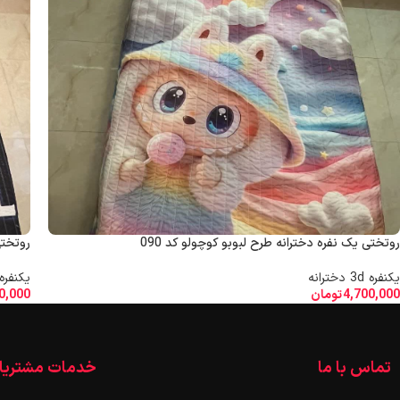
روتختی یک نفره دخترانه طرح لبوبو کوچولو کد 090
روتختی
یکنفره 3d دخترانه
یکنفره 3D ورز
4,700,000
تومان
0,000
تماس با ما
خدمات مشتریا