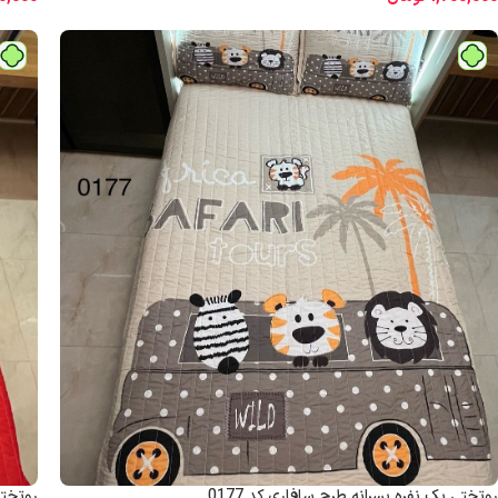
روتختی یک نفره پسرانه طرح سافاری کد 0177
روتختی 