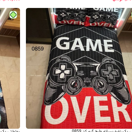
یک نفره پسرانه طرح گیم کد 0859
روتختی یک نف