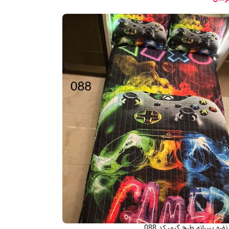
ره پسرانه طرح گیمر کد 088