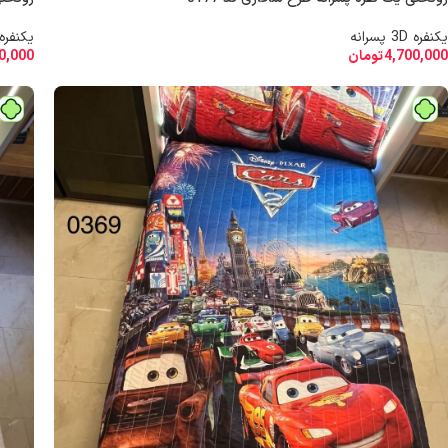
یکنفره 3D پسرانه
یکنفره 3D پسرا
4,700,000
تومان
0,000