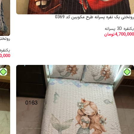
روتختی یک نفره پسرانه طرح مکویین کد 0369
یکنفره 3D پسرانه
4,700,000
تومان
روتختی 
یکنفره 3D پسرا
0,000