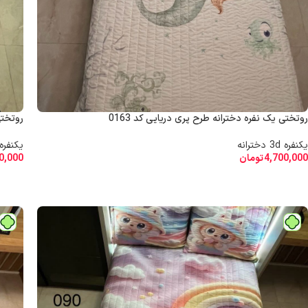
روتختی یک نفره دخترانه طرح پری دریایی کد 0163
روتختی 
یکنفره 3d دخترانه
یکنفره 3d دخترا
4,700,000
تومان
0,000