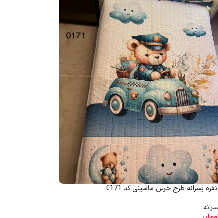
ره پسرانه طرح خرس ماشینی کد 0171
ومان