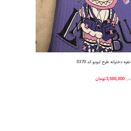
ه دخترانه طرح لبوبو کد 0370
3,500,000
تومان
مان