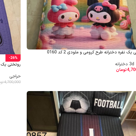
یک نفره دخترانه طرح کرومی و ملودی 2 کد 0160
-26%
نه
روتختی یک نفر
4,70
تومان
حراجی
4,700,000
تو