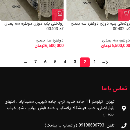
روتختی پنبه دوزی دونفره سه بعدی
روتختی پنبه دوزی دونفره سه بعدی
کد 00402
کد 00403
دونفره سه بعدی
دونفره سه بعدی
6,500,000
تومان
6,500,000
تومان
→
7
6
5
4
3
2
1
←
تماس با ما
تهران، کیلومتر 11 جاده قدیم کرج، جاده شهریار، سعیدآباد ، انتهای
بلوار اصلی، جنب فروشگاه پلاسکو و خانه فرش ایرانی ، شهر خواب
ایده ال
تلفن: 09198606793 (واتساپ یا پیامک)