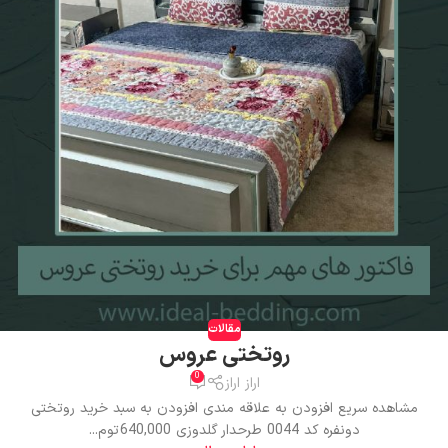
مقالات
روتختی عروس
0
اراز اراز
مشاهده سریع افزودن به علاقه مندی افزودن به سبد خرید روتختی
دونفره کد 0044 طرحدار گلدوزی 640,000 توم...