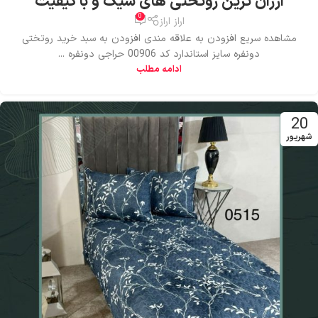
ارزان ترین روتختی های شیک و با کیفیت
0
اراز اراز
مشاهده سریع افزودن به علاقه مندی افزودن به سبد خرید روتختی
دونفره سایز استاندارد کد 00906 حراجی دونفره ...
ادامه مطلب
20
شهریور