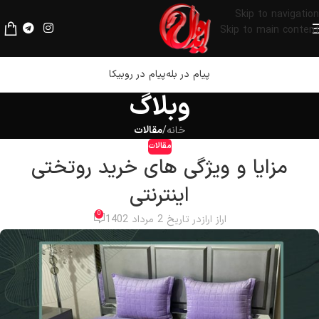
لطفا قبل از پرداخت، فیلترشکن خود را خاموش کنید.
Skip to navigation
Skip to main content
پیام در بله
پیام در روبیکا
وبلاگ
خانه
/
مقالات
مقالات
مزایا و ویژگی های خرید روتختی
اینترنتی
0
اراز اراز
در تاریخ 2 مرداد 1402