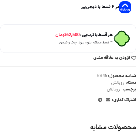
در ۴ قسط با دیجی‌پی
هر قسط با ترب‌پی:
62,500
تومان
۴ قسط ماهانه. بدون سود، چک و ضامن.
افزودن به علاقه مندی
شناسه محصول:
RS46
دسته:
روبالش
برچسب:
روبالش
اشتراک گذاری:
محصولات مشابه