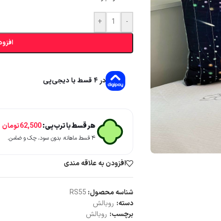
+
-
افزود
در ۴ قسط با دیجی‌پی
هر قسط با ترب‌پی:
62,500
تومان
۴ قسط ماهانه. بدون سود، چک و ضامن.
افزودن به علاقه مندی
شناسه محصول:
RS55
دسته:
روبالش
برچسب:
روبالش