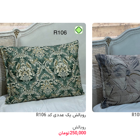
روبالش یک عددی کد R106
روبالش
250,000
تومان