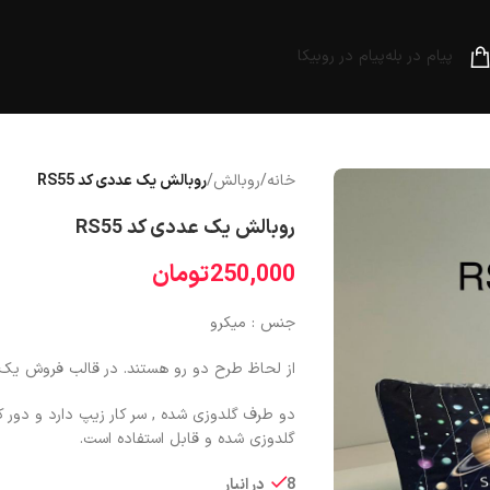
فا قبل از پرداخت، فیلترشکن خود را خاموش کنید.
پیام در بله
پیام در روبیکا
خانه
/
روبالش
/
روبالش یک عددی کد RS55
روبالش یک عددی کد RS55
250,000
تومان
جنس : میکرو
از لحاظ طرح دو رو هستند. در قالب فروش یک
دو طرف گلدوزی شده , سر کار زیپ دارد و دور ک
گلدوزی شده و قابل استفاده است.
8 در انبار