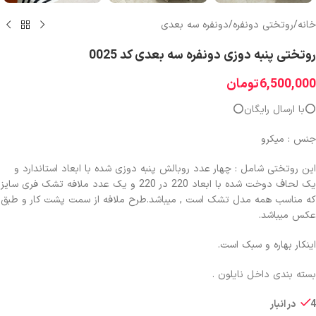
خانه
/
روتختی دونفره
/
دونفره سه بعدی
روتختی پنبه دوزی دونفره سه بعدی کد 0025
6,500,000
تومان
⭕️با ارسال رایگان⭕️
جنس : میکرو
این روتختی شامل : چهار عدد روبالش پنبه دوزی شده با ابعاد استاندارد و
یک لحاف دوخت شده با ابعاد 220 در 220 و یک عدد ملافه تشک فری سایز
که مناسب همه مدل تشک است , میباشد.طرح ملافه از سمت پشت کار و طبق
عکس میباشد.
اینکار بهاره و سبک است.
بسته بندی داخل نایلون .
4 در انبار