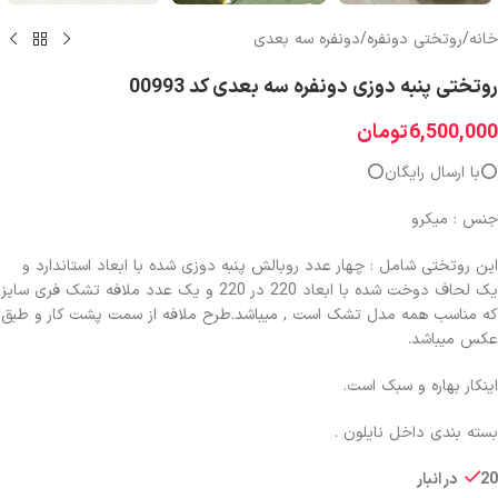
خانه
/
روتختی دونفره
/
دونفره سه بعدی
روتختی پنبه دوزی دونفره سه بعدی کد 00993
6,500,000
تومان
⭕️با ارسال رایگان⭕️
جنس : میکرو
این روتختی شامل : چهار عدد روبالش پنبه دوزی شده با ابعاد استاندارد و
یک لحاف دوخت شده با ابعاد 220 در 220 و یک عدد ملافه تشک فری سایز
که مناسب همه مدل تشک است , میباشد.طرح ملافه از سمت پشت کار و طبق
عکس میباشد.
اینکار بهاره و سبک است.
بسته بندی داخل نایلون .
20 در انبار