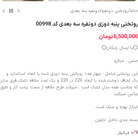
خانه
/
روتختی دونفره
/
دونفره سه بعدی
روتختی پنبه دوزی دونفره سه بعدی کد 00998
6,500,000
تومان
⭕️با ارسال رایگان⭕️
جنس : میکرو
این روتختی شامل : چهار عدد روبالش پنبه دوزی شده با ابعاد استاندارد و
یک لحاف دوخت شده با ابعاد 220 در 220 و یک عدد ملافه تشک فری سایز
که مناسب همه مدل تشک است , میباشد.طرح ملافه از سمت پشت کار و طبق
عکس میباشد.
اینکار بهاره و سبک است.
بسته بندی داخل نایلون .
9 در انبار