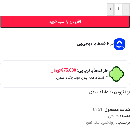
+
-
افزودن به سبد خرید
در ۴ قسط با دیجی‌پی
هر قسط با ترب‌پی:
875,000
تومان
۴ قسط ماهانه. بدون سود، چک و ضامن.
افزودن به علاقه مندی
شناسه محصول:
0351
دسته:
حراجی
برچسب:
روتختی
,
یک نفره