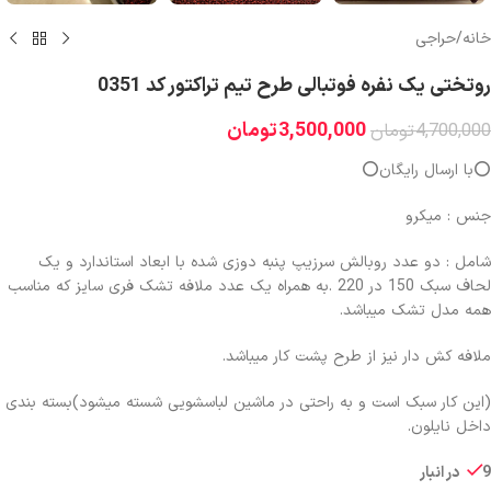
خانه
/
حراجی
روتختی یک نفره فوتبالی طرح تیم تراکتور کد 0351
3,500,000
تومان
4,700,000
تومان
⭕️با ارسال رایگان⭕️
جنس : میکرو
شامل : دو عدد روبالش سرزیپ پنبه دوزی شده با ابعاد استاندارد و یک
لحاف سبک 150 در 220 .به همراه یک عدد ملافه تشک فری سایز که مناسب
همه مدل تشک میباشد.
ملافه کش دار نیز از طرح پشت کار میباشد.
(این کار سبک است و به راحتی در ماشین لباسشویی شسته میشود)بسته بندی
داخل نایلون.
9 در انبار